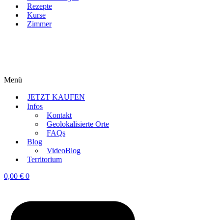
Rezepte
Kurse
Zimmer
Menü
JETZT KAUFEN
Infos
Kontakt
Geolokalisierte Orte
FAQs
Blog
VideoBlog
Territorium
0,00
€
0