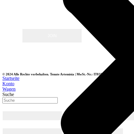
Klicken Sie hier
die Bedingungen der Datenschutzpolitik zu lese
* erforderliche Felder
© 2024 Alle Rechte vorbehalten. Tenute Artemisia | MwSt.-Nr.: IT03537740833
Startseite
Konto
Wagen
Suche