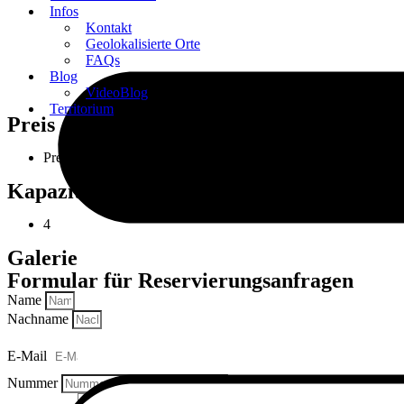
Infos
Kontakt
Geolokalisierte Orte
FAQs
Blog
VideoBlog
Territorium
Preis
Preis: 150€
Kapazität
4
Galerie
Formular für Reservierungsanfragen
Name
Nachname
E-Mail
Nummer