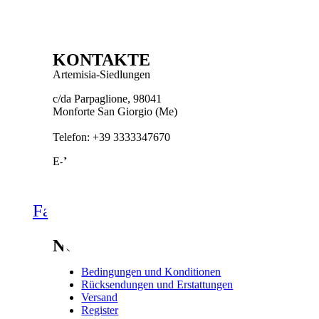
KONTAKTE
Artemisia-Siedlungen
c/da Parpaglione, 98041
Monforte San Giorgio (Me)
Telefon: +39 3333347670
E-Mail:
unter
**
@
*************
ia.com
Datenschutzbestimmungen
Cookie-Richtlinie
Facebook-
Instagram
f
NÜTZLICHE LINKS
Bedingungen und Konditionen
Rücksendungen und Erstattungen
Versand
Register