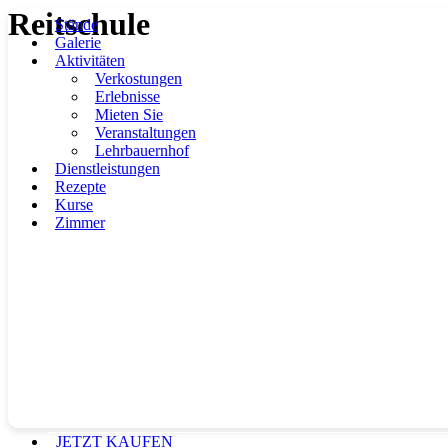
Reitschule
Zum
Stände
Inhalt
Galerie
springen
Aktivitäten
Verkostungen
Erlebnisse
Mieten Sie
Veranstaltungen
Lehrbauernhof
Dienstleistungen
Rezepte
Kurse
Zimmer
JETZT KAUFEN