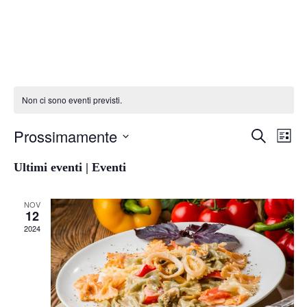
Non ci sono eventi previsti.
Prossimamente
Eventi
Ev
Cerca
Lista
Seleziona
Vis
Ricerc
la
Ultimi eventi | Eventi
data.
Na
e
NOV
viste
12
2024
Navig