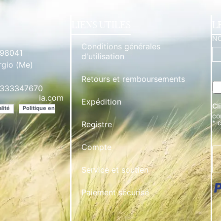
LIENS UTILES
L
N
Conditions générales
 98041
d'utilisation
rgio (Me)
Retours et remboursements
 3333347670
**********
ia.com
Expédition
Cl
lité
Politique en
co
* 
Registre
Compte
Service et soutien
Paiement sécurisé