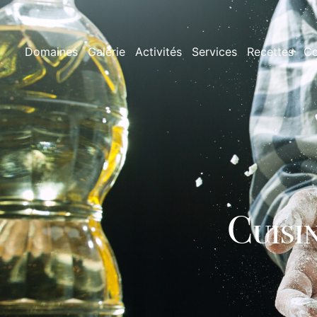
Domaines
Galerie
Activités
Services
Recettes
Co
Cuisi