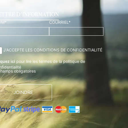
ETTRE D'INFORMATION
OM*
COURRIEL*
J'ACCEPTE LES CONDITIONS DE CONFIDENTIALITÉ
iquez ici
pour lire les termes de la politique de
nfidentialité
champs obligatoires