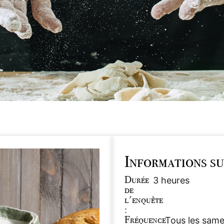
Informations su
Durée
3 heures
de
l'enquête
:
Fréquence
Tous les same