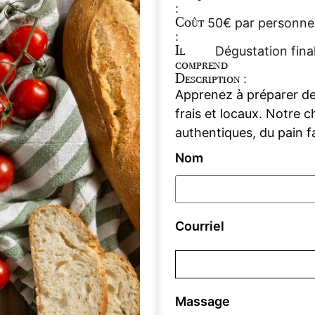
:
Coût
50€ par personne
:
Il
Dégustation final
comprend
Description :
Apprenez à préparer des
frais et locaux. Notre 
authentiques, du pain f
Nom
Courriel
Massage