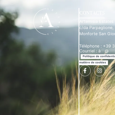
CONTACTS
Artemisia Estates
c/da Parpaglione,
Monforte San Gio
Téléphone : +39
Courriel :
à
**
@
***
Politique de confidentia
matière de cookies