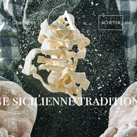
urs
Chambres
ACHETER
Info
ne sicilienne traditio