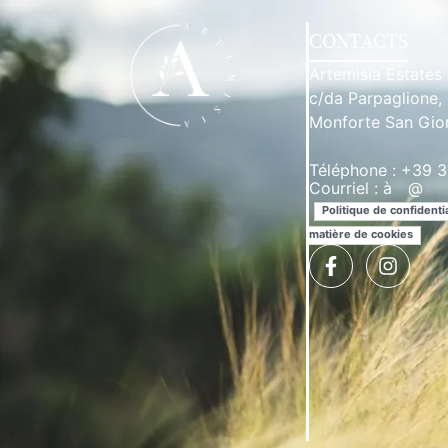
CONTACTS
Artemisia Estates
c/da Parpaglione,
Monforte San Gio
Téléphone : +39
Courriel :
à
**
@
***
Politique de confidentia
matière de cookies