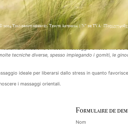
© 2024 Tous droits réservés. Tenute Artemisia | N° de TVA : IT0353774083
 radici nella medicina cinese.
Il massaggio shiatsu mira ad 
o molte tecniche diverse, spesso impiegando i gomiti, le gino
ssaggio ideale per liberarsi dallo stress in quanto favorisc
onoscere i massaggi orientali.
Formulaire de dem
Nom