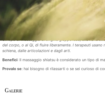
Un tipo di massaggio di origine giapponese, che ha le sue
del corpo, o al Qi, di fluire liberamente. I terapeuti usan
schiena, dalle articolazioni e dagli arti.
Benefici
: Il massaggio shiatsu è considerato un tipo di ma
Provalo se
: hai bisogno di rilassarti o se sei curioso di c
Galerie