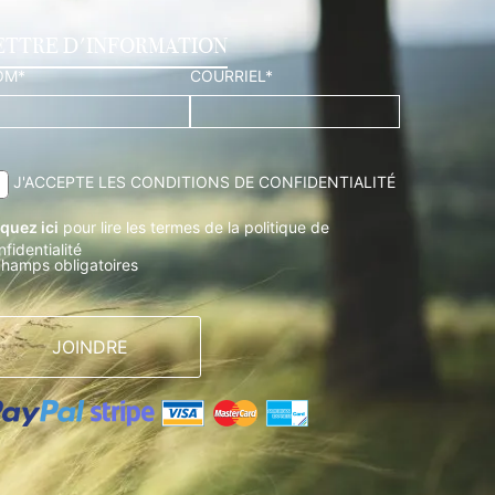
ETTRE D'INFORMATION
OM*
COURRIEL*
J'ACCEPTE LES CONDITIONS DE CONFIDENTIALITÉ
iquez ici
pour lire les termes de la politique de
nfidentialité
champs obligatoires