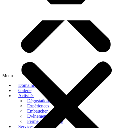
Menu
Domaines
Galerie
Activités
Dégustations
Expériences
Embaucher
Evénements
Ferme pédagogique
Services