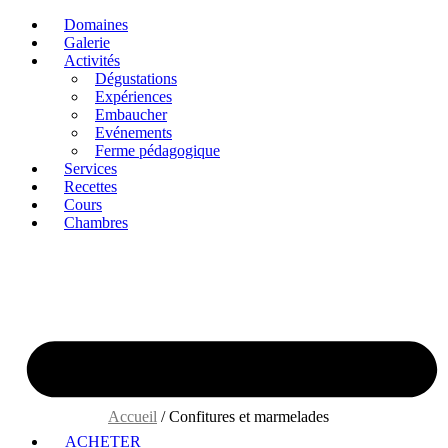
Skip
Domaines
to
Galerie
content
Activités
Dégustations
Expériences
Embaucher
Evénements
Ferme pédagogique
Services
Recettes
Cours
Chambres
Accueil
/ Confitures et marmelades
ACHETER