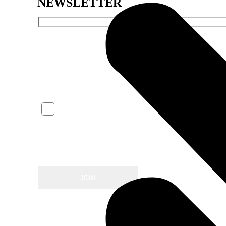
NEWSLETTER
NAME*
EMAIL*
ICH AKZEPTIERE DIE DATENSCHUTZBESTIMMU
Klicken Sie hier
die Bedingungen der Datenschutzpolitik zu lese
* erforderliche Felder