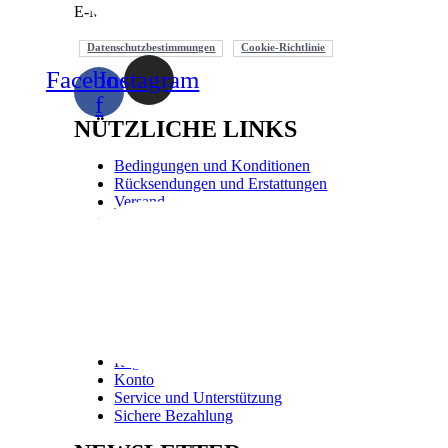
E-Mail:
unter
**
@
*************
ia.com
Datenschutzbestimmungen
Cookie-Richtlinie
Facebook-
Instagram
f
NÜTZLICHE LINKS
Bedingungen und Konditionen
Rücksendungen und Erstattungen
Versand
Register
Konto
Service und Unterstützung
Sichere Bezahlung
Bedingungen und Konditionen
Rücksendungen und Erstattungen
Versand
Register
Konto
Service und Unterstützung
Sichere Bezahlung