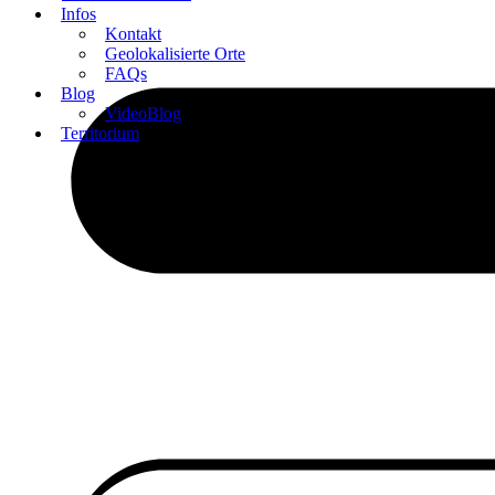
Infos
Kontakt
Geolokalisierte Orte
FAQs
Blog
VideoBlog
Territorium