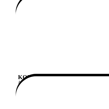
KONTAKTE
Artemisia-Siedlungen
c/da Parpaglione, 98041
Monforte San Giorgio (Me)
Telefon: +39 3333347670