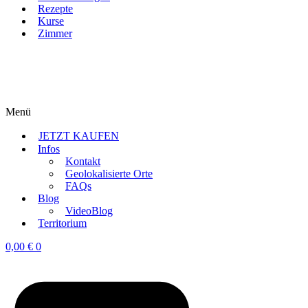
Rezepte
Kurse
Zimmer
Menü
JETZT KAUFEN
Infos
Kontakt
Geolokalisierte Orte
FAQs
Blog
VideoBlog
Territorium
0,00
€
0