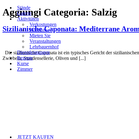
Stände
Zum
Aggiungi Categoria:
Salzig
Galerie
Inhalt
Aktivitäten
springen
Verkostungen
Sizilianische Caponata: Mediterrane Aro
Erlebnisse
Mieten Sie
Veranstaltungen
Lehrbauernhof
Dienstleistungen
Die sizilianische Caponata ist ein typisches Gericht der sizilianisc
Rezepte
Zwiebeln, Staudensellerie, Oliven und [...]
Kurse
Zimmer
JETZT KAUFEN