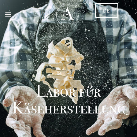
DE
Labor für
Käseherstellung