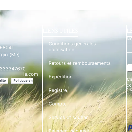
LIENS UTILES
L
N
Conditions générales
 98041
d'utilisation
rgio (Me)
Retours et remboursements
 3333347670
**********
ia.com
Expédition
Cl
lité
Politique en
co
* 
Registre
Compte
Service et soutien
Paiement sécurisé