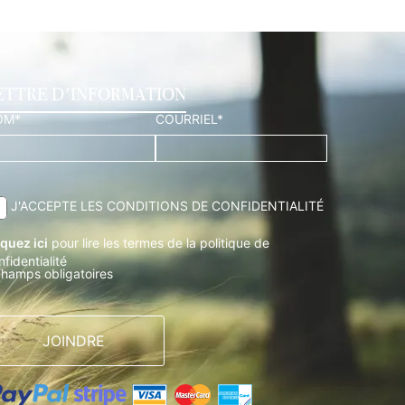
ETTRE D'INFORMATION
OM*
COURRIEL*
J'ACCEPTE LES CONDITIONS DE CONFIDENTIALITÉ
iquez ici
pour lire les termes de la politique de
nfidentialité
champs obligatoires