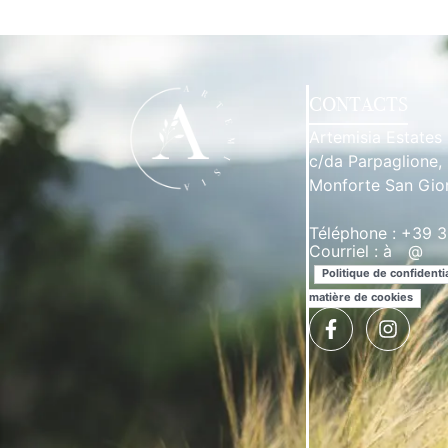
CONTACTS
Artemisia Estates
c/da Parpaglione,
Monforte San Gio
Téléphone : +39
Courriel :
à
**
@
***
Politique de confidentia
matière de cookies