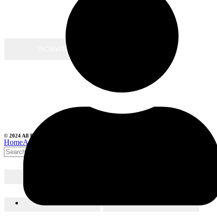
Clicca qui
per leggere i termini sulla privacy policy
* campi richiesti
© 2024 All Rights Reserved. Tenute Artemisia | P.IVA: IT03537740833
Home
Account
Cart
Search