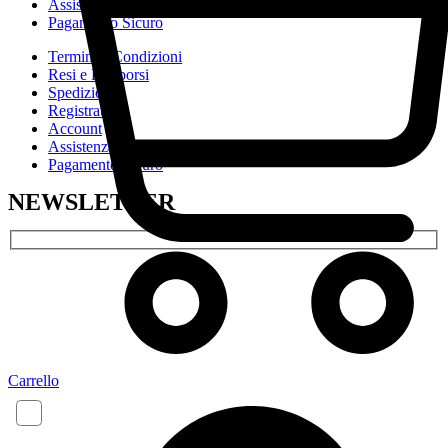
Assistenza e Supporto
Pagamento Sicuro
Termini e Condizioni
Resi e Rimborsi
Spedizioni
Registrati
Account
Assistenza e Supporto
Pagamento Sicuro
NEWSLETTER
NOME*
EMAIL*
Carrello
ACCETTO I TERMINI SULLA PRIVACY