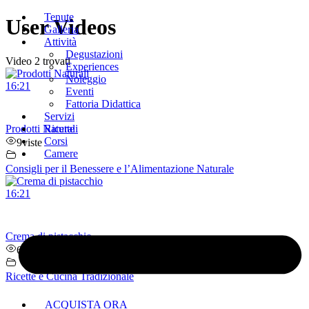
Tenute
Vai
User Videos
Galleria
al
Attività
contenuto
Degustazioni
Video 2 trovati
Experiences
Noleggio
16:21
Eventi
Fattoria Didattica
Servizi
Prodotti Naturali
Ricette
Corsi
9
viste
Camere
Consigli per il Benessere e l’Alimentazione Naturale
16:21
Crema di pistacchio
6
viste
Ricette e Cucina Tradizionale
ACQUISTA ORA