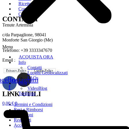
Ricette
Corsi
Camere
CONTATTI
Tenute Artemisia
c/da Parpaglione, 98041
Monforte San Giorgio (Me)
Menu
Telefono: +39 3333347670
ACQUISTA ORA
Email :
in
**
@
*************
ia.com
Info
Contatti
Privacy Policy
Cookie Policy
Luoghi Geolocalizzati
FAQs
acebook-
Instagram
Blog
f
VideoBlog
LINK UTILI
Territorio
0,00
€
0
Termini e Condizioni
Resi e Rimborsi
Spedizioni
Registrati
Account