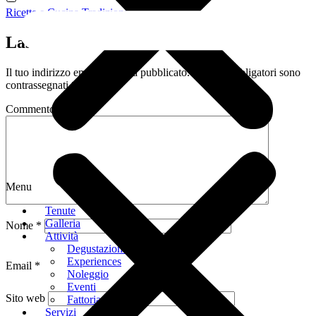
Ricette e Cucina Tradizionale
Lascia un commento
Il tuo indirizzo email non sarà pubblicato.
I campi obbligatori sono
contrassegnati
*
Commento
*
Menu
Tenute
Galleria
Nome
*
Attività
Degustazioni
Experiences
Email
*
Noleggio
Eventi
Sito web
Fattoria Didattica
Servizi