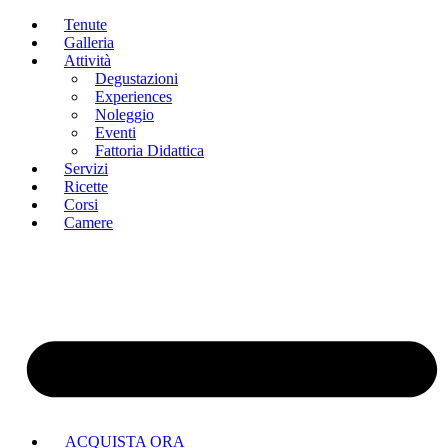
Tenute
Galleria
Attività
Degustazioni
Experiences
Noleggio
Eventi
Crema di pistacchio
Fattoria Didattica
Servizi
Ricette
Corsi
Camere
Vai
al
contenuto
ACQUISTA ORA