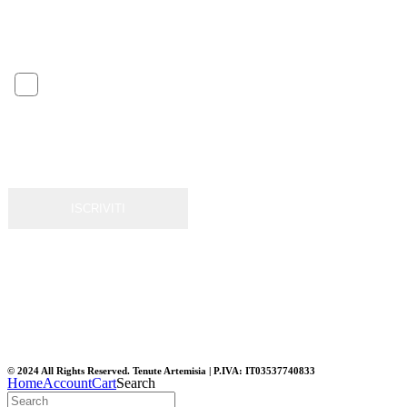
IT
ACCETTO I TERMINI SULLA PRIVACY
Clicca qui
per leggere i termini sulla privacy policy
* campi richiesti
© 2024 All Rights Reserved. Tenute Artemisia | P.IVA: IT03537740833
Home
Account
Cart
Search