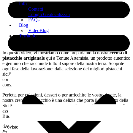
Info
Contatti
Luoghi Geolocalizzati
FAQs
Blog
VideoBlog
Territorio
In questo video, vi mostriamo come prepariamo la nostra
crema di
pistacchio artigianale
qui a Tenute Artemisia, un prodotto autentico
e genuino che racchiude tutto il sapore della nostra terra. Scoprite
ogni fase della lavorazione: dalla selezione dei migliori pistacchi
siciliani, tostati e macinati con cura, fino alla preparazione e al
confezionamento, per garantirvi una crema dal gusto intenso e dalla
consistenza vellutata.
Perfetta per colazioni, dessert o per arricchire le vostre ricette, la
nostra crema di pistacchio è una delizia che porta il vero gusto della
Sicilia direttamente sulla vostra tavola. Non perdete l’occasione di
assaporare un prodotto di qualità, fatto con passione e tradizione.
Buona visione e… buon appetito!
6
viste