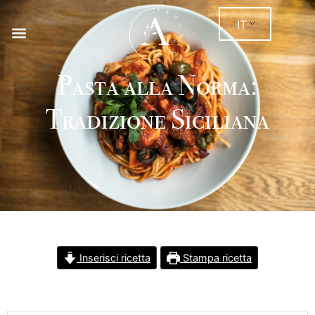
IT
Pasta alla Norma:
Tradizione Siciliana
Inserisci ricetta
Stampa ricetta